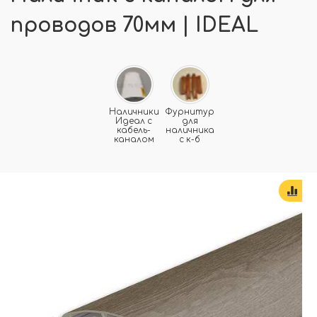
проводов 70мм | IDEAL
Наличники
Фурнитура
Идеал с
для
кабель-
наличника
каналом
с к-б