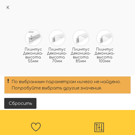
К
Плинтус
Плинтус
Плинтус
Плинтус
Деконика-
Деконика-
Деконика-
Деконика-
высота
высота
высота
высота
55мм
70мм
85мм
100мм
По выбранным параметрам ничего не найдено.
Попробуйте выбрать другие значения.
Сбросить