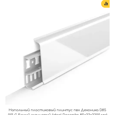
Напольный пластиковый плинтус пвх Деконика D85
001-G Белый глянцевый (ideal Deconika 85х22х2200 мм)