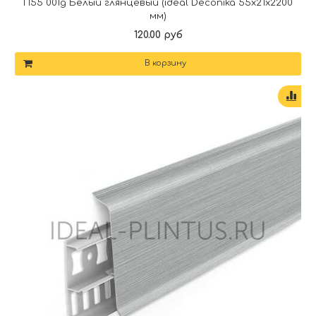
П55 001g Белый глянцевый (ideal Deconika 55х21х2200
мм)
120.00 руб
В корзину