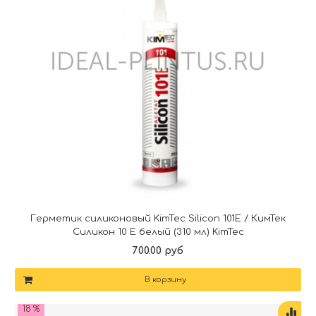
Герметик силиконовый KimTec Silicon 101E / КимТек
Силикон 10 Е белый (310 мл) KimTec
700.00 руб
В корзину
18 %