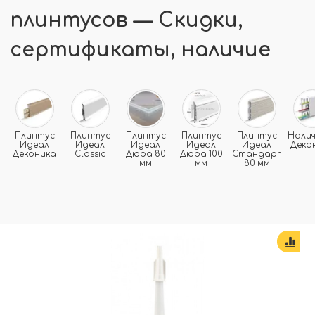
плинтусов — Скидки,
сертификаты, наличие
Плинтус
Плинтус
Плинтус
Плинтус
Плинтус
Нали
Идеал
Идеал
Идеал
Идеал
Идеал
Деко
Деконика
Classic
Дюра 80
Дюра 100
Стандарт
мм
мм
80 мм