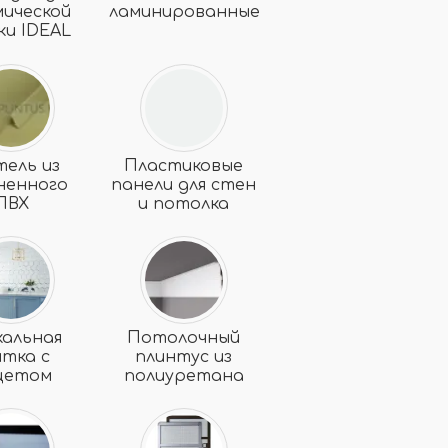
мической
ламинированные
ки IDEAL
тель из
Пластиковые
ненного
панели для стен
ПВХ
и потолка
кальная
Потолочный
итка с
плинтус из
цетом
полиуретана