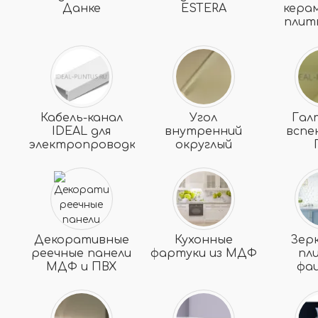
Данке
ESTERA
кера
плит
Кабель-канал
Угол
Гал
IDEAL для
внутренний
вспе
электропроводки
округлый
Декоративные
Кухонные
Зер
реечные панели
фартуки из МДФ
пл
МДФ и ПВХ
фа