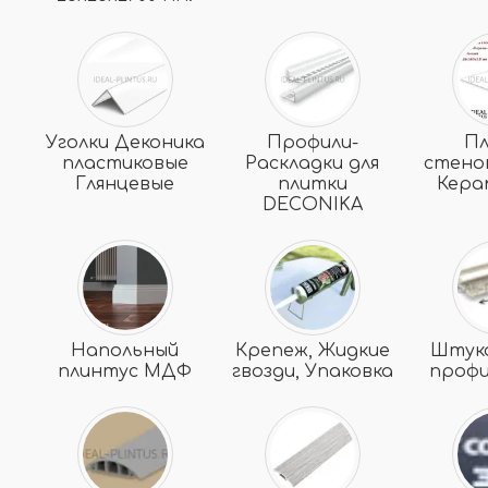
Уголки Деконика
Профили-
П
пластиковые
Раскладки для
стено
Глянцевые
плитки
Кера
DECONIKA
Напольный
Крепеж, Жидкие
Штук
плинтус МДФ
гвозди, Упаковка
профи