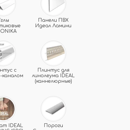
Углы
Панели ПВХ
тиковые
Идеал Ламини
ONIKA
нтус с
Плинтус для
ь-каналом
линолеума IDEAL
(каннелюрные)
ат IDEAL
Пороги