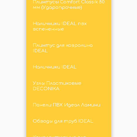
Плинтусы Comfort Classik 80
мм (Ударопрочные)
Наличники IDEAL пвх
вспененные
Плинтус для ковролина
IDEAL
Наличники IDEAL
Углы Пластиковые
DECONIKA
Панели ПВХ Идеал Ламини
Обводы для труб IDEAL