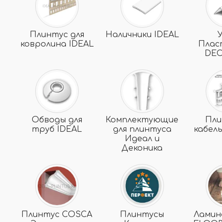
Плинтус для
Наличники IDEAL
ковролина IDEAL
Плас
DEC
Обводы для
Комплектующие
Пли
труб IDEAL
для плинтуса
кабел
Идеал и
Деконика
Плинтус COSCA
Плинтусы
Ламин