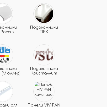
конники
Подоконники
 Россия
ПВХ
конники
Подоконники
 (Мюллер)
Кристаллит
адки для
Панели VIVIPAN