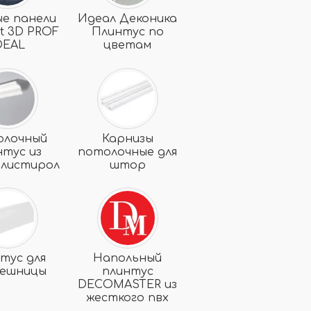
ые панели
Идеал Деконика
t 3D PROF
Плинтус по
DEAL
цветам
олочный
Карнизы
нтус из
потолочные для
олистирола
штор
тус для
Напольный
лешницы
плинтус
DECOMASTER из
жесткого пвх