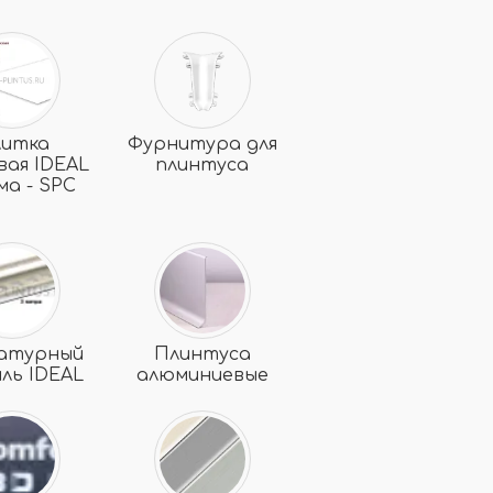
литка
Фурнитура для
вая IDEAL
плинтуса
ма - SPC
атурный
Плинтуса
ль IDEAL
алюминиевые