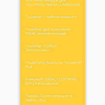
Комплектующие для
плинтуса Идеал и Деконика
Плинтус с кабель-каналом
Плинтус для линолеума
IDEAL (каннелюрные)
Плинтус COSCA
Экополимер
Плинтусы Карнизы Перфект
Plus
Ламинат IDEAL FLOORING
(SPC) Кварцвинил
Пороги Самоклеющиеся
Идеал Изи