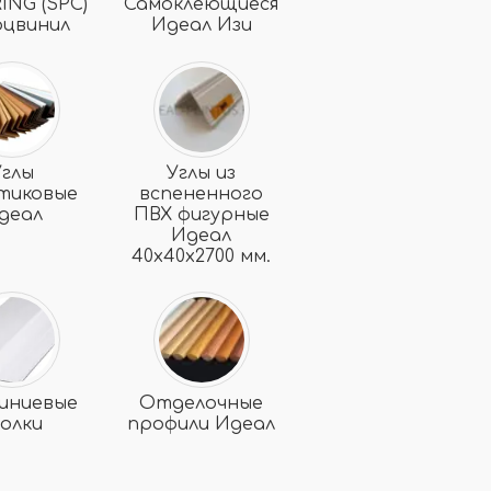
ING (SPC)
Самоклеющиеся
рцвинил
Идеал Изи
Углы
Углы из
тиковые
вспененного
деал
ПВХ фигурные
Идеал
40х40х2700 мм.
иниевые
Отделочные
голки
профили Идеал