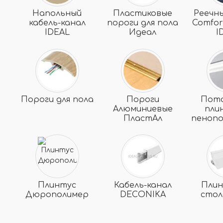
Напольный
Пластиковые
Реечн
кабель-канал
пороги для пола
Comfor
IDEAL
Идеал
I
Пороги для пола
Пороги
Пот
Алюминиевые
пли
ПластАл
пеноп
Плинтус
Кабель-канал
Плин
Дюрополимер
DECONIKA
сто