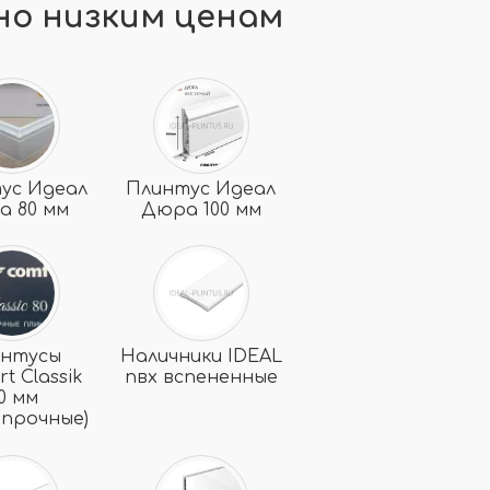
но низким ценам
ус Идеал
Плинтус Идеал
а 80 мм
Дюра 100 мм
интусы
Наличники IDEAL
t Classik
пвх вспененные
0 мм
опрочные)