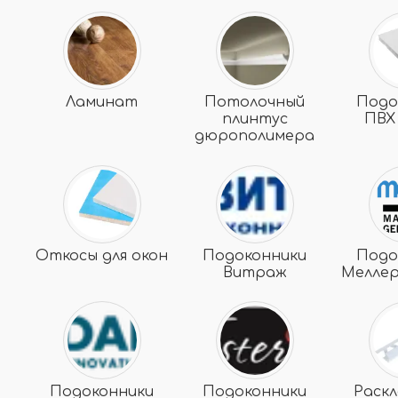
Ламинат
Потолочный
Подо
плинтус
ПВХ
дюрополимера
Откосы для окон
Подоконники
Подо
Витраж
Меллер
Подоконники
Подоконники
Раскл