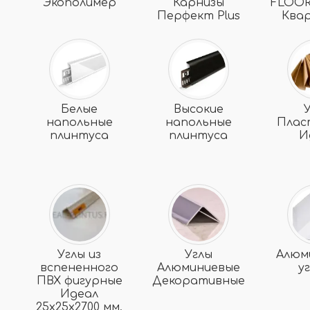
Экополимер
Карнизы
FLOOR
Перфект Plus
Ква
Белые
Высокие
напольные
напольные
Плас
плинтуса
плинтуса
И
Углы из
Углы
Алюм
вспененного
Алюминиевые
у
ПВХ фигурные
Декоративные
Идеал
25х25х2700 мм.