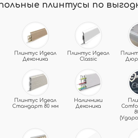
польные плинтусы по выгод
Плинтус Идеал
Плинтус Идеал
Плинт
Деконика
Classic
Дюр
Плинтус Идеал
Наличники
Пл
Стандарт 80 мм
Деконика
Comfor
8
(Удар