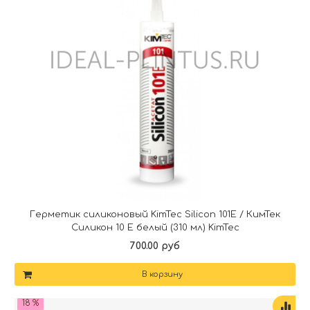
Герметик силиконовый KimTec Silicon 101E / КимТек
Силикон 10 Е белый (310 мл) KimTec
700.00 руб
В корзину
18 %