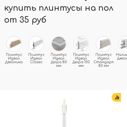
купить плинтусы на пол
от 35 руб
Плинтус
Плинтус
Плинтус
Плинтус
Плинтус
Нали
Идеал
Идеал
Идеал
Идеал
Идеал
Деко
Деконика
Classic
Дюра 80
Дюра 100
Стандарт
мм
мм
80 мм