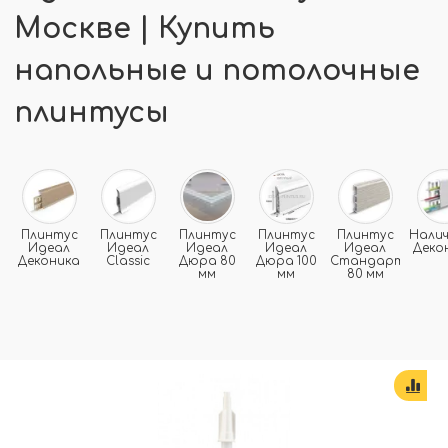
Москве | Купить
напольные и потолочные
плинтусы
Плинтус
Плинтус
Плинтус
Плинтус
Плинтус
Нали
Идеал
Идеал
Идеал
Идеал
Идеал
Деко
Деконика
Classic
Дюра 80
Дюра 100
Стандарт
мм
мм
80 мм