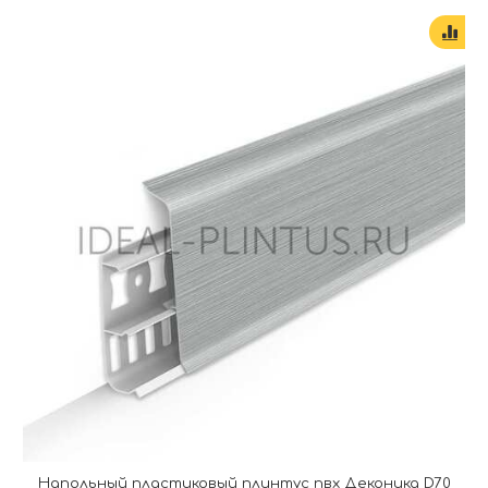
Напольный пластиковый плинтус пвх Деконика D70