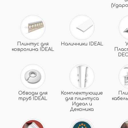
8
(Удар
Плинтус для
Наличники IDEAL
ковролина IDEAL
Плас
DEC
Обводы для
Комплектующие
Пли
труб IDEAL
для плинтуса
кабел
Идеал и
Деконика