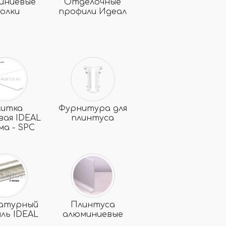
иниевые
Отделочные
голки
профили Идеал
литка
Фурнитура для
вая IDEAL
плинтуса
ма - SPC
атурный
Плинтуса
ль IDEAL
алюминиевые