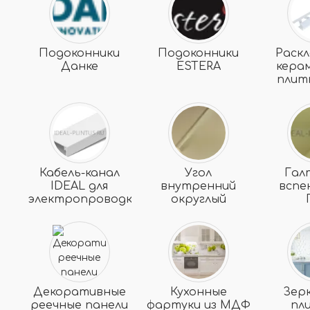
Подоконники
Подоконники
Раскл
Данке
ESTERA
кера
плит
Кабель-канал
Угол
Гал
IDEAL для
внутренний
вспе
электропроводки
округлый
Декоративные
Кухонные
Зер
реечные панели
фартуки из МДФ
пл