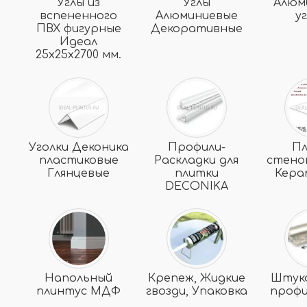
Углы из
Углы
Алюм
вспененного
Алюминиевые
у
ПВХ фигурные
Декоративные
Идеал
25х25х2700 мм.
Уголки Деконика
Профили-
П
пластиковые
Раскладки для
стено
Глянцевые
плитки
Кера
DECONIKA
Напольный
Крепеж, Жидкие
Штук
плинтус МДФ
гвозди, Упаковка
профи