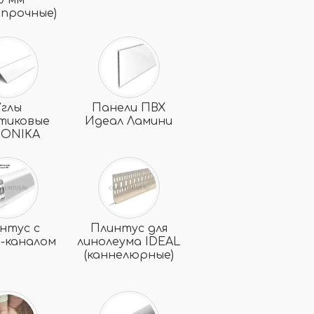
0 мм
опрочные)
Углы
Панели ПВХ
тиковые
Идеал Ламини
ONIKA
нтус с
Плинтус для
ь-каналом
линолеума IDEAL
(каннелюрные)