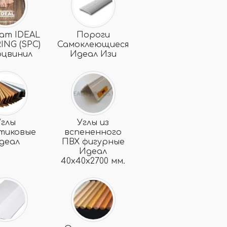
ат IDEAL
Пороги
ING (SPC)
Самоклеющиеся
рцвинил
Идеал Изи
Углы
Углы из
тиковые
вспененного
деал
ПВХ фигурные
Идеал
40х40х2700 мм.