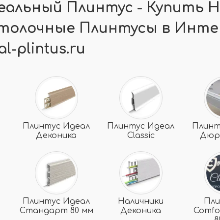
еальный Плинтус - Купить 
толочные Плинтусы в Инте
al-plintus.ru
Плинтус Идеал
Плинтус Идеал
Плинт
Деконика
Classic
Дюр
Плинтус Идеал
Наличники
Пл
Стандарт 80 мм
Деконика
Comfor