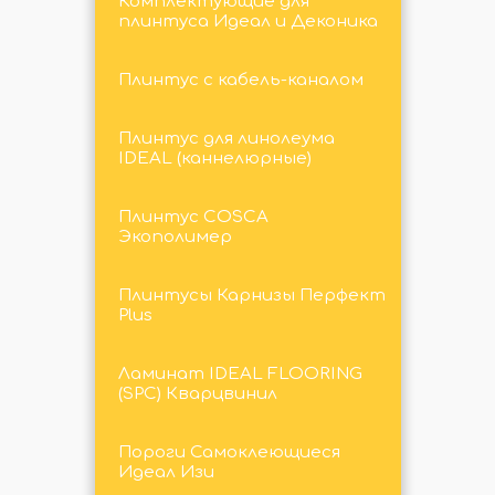
Комплектующие для
плинтуса Идеал и Деконика
Плинтус с кабель-каналом
Плинтус для линолеума
IDEAL (каннелюрные)
Плинтус COSCA
Экополимер
Плинтусы Карнизы Перфект
Plus
Ламинат IDEAL FLOORING
(SPC) Кварцвинил
Пороги Самоклеющиеся
Идеал Изи