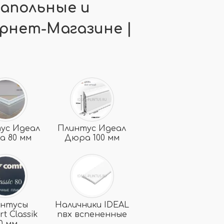
Напольные и
рнет-Магазине |
ус Идеал
Плинтус Идеал
а 80 мм
Дюра 100 мм
интусы
Наличники IDEAL
t Classik
пвх вспененные