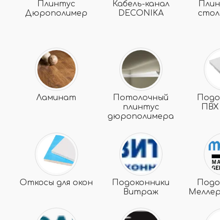
Плинтус
Кабель-канал
Плин
Дюрополимер
DECONIKA
сто
Ламинат
Потолочный
Подо
плинтус
ПВХ
дюрополимера
Откосы для окон
Подоконники
Подо
Витраж
Меллер