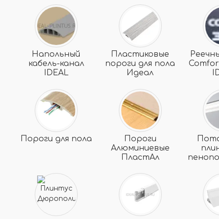
Напольный
Пластиковые
Реечн
кабель-канал
пороги для пола
Comfor
IDEAL
Идеал
I
Пороги для пола
Пороги
Пот
Алюминиевые
пли
ПластАл
пеноп