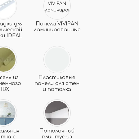
адки для
Панели VIVIPAN
мической
ламинированные
ки IDEAL
тель из
Пластиковые
ненного
панели для стен
ПВХ
и потолка
кальная
Потолочный
итка с
плинтус из