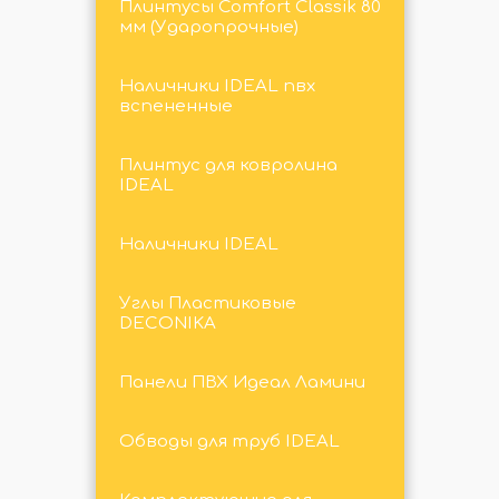
Плинтусы Comfort Classik 80
мм (Ударопрочные)
Наличники IDEAL пвх
вспененные
Плинтус для ковролина
IDEAL
Наличники IDEAL
Углы Пластиковые
DECONIKA
Панели ПВХ Идеал Ламини
Обводы для труб IDEAL