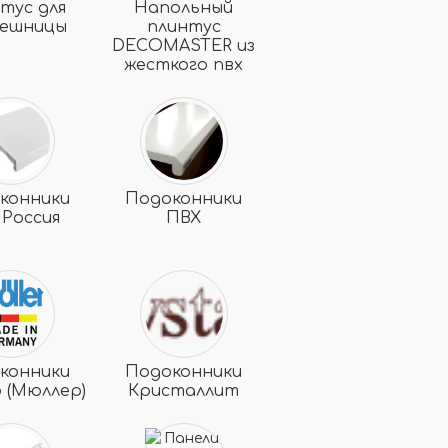
тус для
Напольный
лешницы
плинтус
DECOMASTER из
жесткого пвх
конники
Подоконники
 Россия
ПВХ
конники
Подоконники
 (Мюллер)
Кристаллит