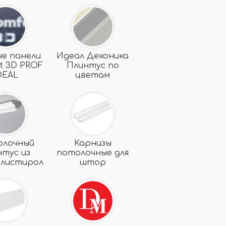
ые панели
Идеал Деконика
t 3D PROF
Плинтус по
DEAL
цветам
олочный
Карнизы
нтус из
потолочные для
олистирола
штор